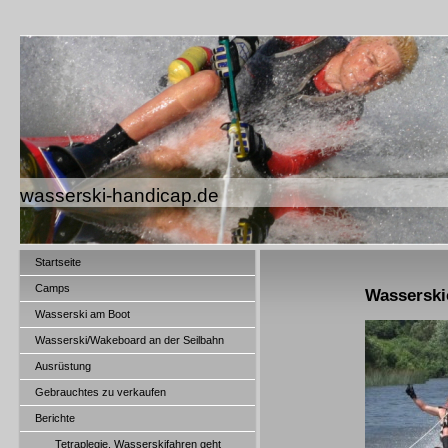
wasserski-handicap.de
Startseite
Camps
Wasserski
Wasserski am Boot
Wasserski/Wakeboard an der Seilbahn
Ausrüstung
Gebrauchtes zu verkaufen
Berichte
Tetraplegie. Wasserskifahren geht