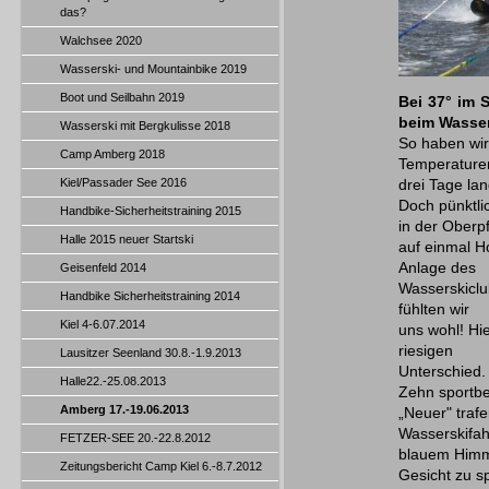
das?
Walchsee 2020
Wasserski- und Mountainbike 2019
Boot und Seilbahn 2019
Bei 37° im 
beim Wasse
Wasserski mit Bergkulisse 2018
So haben wir
Camp Amberg 2018
Temperaturen
Kiel/Passader See 2016
drei Tage la
Doch pünktl
Handbike-Sicherheitstraining 2015
in der Oberp
Halle 2015 neuer Startski
auf einmal H
Anlage des
Geisenfeld 2014
Wasserskiclu
Handbike Sicherheitstraining 2014
fühlten wir
Kiel 4-6.07.2014
uns wohl! Hi
riesigen
Lausitzer Seenland 30.8.-1.9.2013
Unterschied.
Halle22.-25.08.2013
Zehn sportbe
Amberg 17.-19.06.2013
„Neuer" traf
Wasserskifahr
FETZER-SEE 20.-22.8.2012
blauem Himme
Zeitungsbericht Camp Kiel 6.-8.7.2012
Gesicht zu s