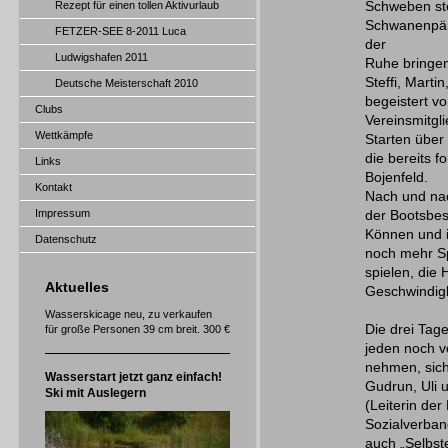
Rezept für einen tollen Aktivurlaub
Schweben stell
Schwanenpärc
FETZER-SEE 8-2011 Luca
der
Ludwigshafen 2011
Ruhe bringen
Steffi, Marti
Deutsche Meisterschaft 2010
begeistert v
Clubs
Vereinsmitgli
Wettkämpfe
Starten über
die bereits 
Links
Bojenfeld.
Kontakt
Nach und nac
Impressum
der Bootsbes
Können und i
Datenschutz
noch mehr S
spielen, die
Aktuelles
Geschwindigk
Wasserskicage neu, zu verkaufen
Die drei Tage
für große Personen 39 cm breit. 300 €
jeden noch v
nehmen, sich 
Wasserstart jetzt ganz einfach!
Gudrun, Uli 
Ski mit Auslegern
(Leiterin de
Sozialverban
auch „Selbst