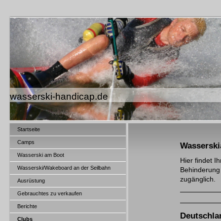
wasserski-handicap.de
Startseite
Camps
Wasserskia
Wasserski am Boot
Hier findet 
Wasserski/Wakeboard an der Seilbahn
Behinderung 
zugänglich.
Ausrüstung
Gebrauchtes zu verkaufen
Berichte
Deutschla
Clubs