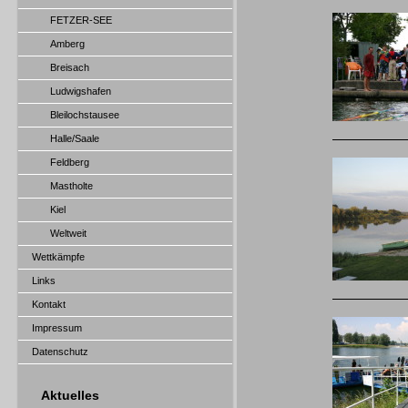
FETZER-SEE
Amberg
Breisach
Ludwigshafen
Bleilochstausee
Halle/Saale
Feldberg
Mastholte
Kiel
Weltweit
Wettkämpfe
Links
Kontakt
Impressum
Datenschutz
Aktuelles