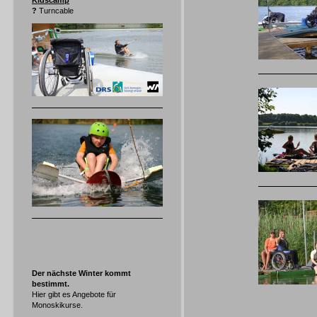
Kidscamp
?
Turncable
Der nächste Winter kommt
bestimmt.
Hier gibt es Angebote für
Monoskikurse.