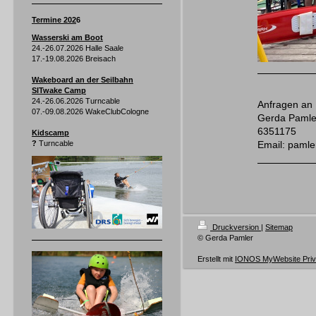
Termine 202
6
Wasserski am Boot
24.-26.07.2026 Halle Saale
17.-19.08.2026 Breisach
Wakeboard an der Seilbahn
SITwake Camp
24.-26.06.2026 Turncable
Anfragen an
07.-09.08.2026 WakeClubCologne
Gerda Pamle
6351175
Kidscamp
?
Turncable
Email: paml
Druckversion
|
Sitemap
© Gerda Pamler
Erstellt mit
IONOS MyWebsite Priv