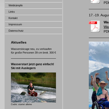
PDF
Wettkämpfe
Links
17.-19. Augu
Kontakt
Wa
Impressum
Was
Datenschutz
PDF
Aktuelles
Wasserskicage neu, zu verkaufen
für große Personen 39 cm breit. 300 €
Wasserstart jetzt ganz einfach!
Ski mit Auslegern
Cedric startet alleine