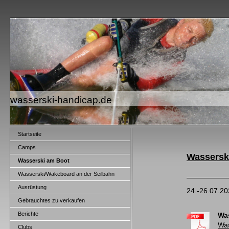
wasserski-handicap.de
Startseite
Camps
Wassersk
Wasserski am Boot
Wasserski/Wakeboard an der Seilbahn
Ausrüstung
24.-26.07.20
Gebrauchtes zu verkaufen
Berichte
Was
Was
Clubs