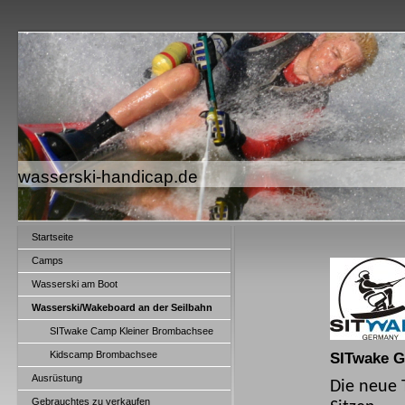
wasserski-handicap.de
Startseite
Camps
Wasserski am Boot
Wasserski/Wakeboard an der Seilbahn
SITwake Camp Kleiner Brombachsee
Kidscamp Brombachsee
SITwake
Ausrüstung
Die neue 
Gebrauchtes zu verkaufen