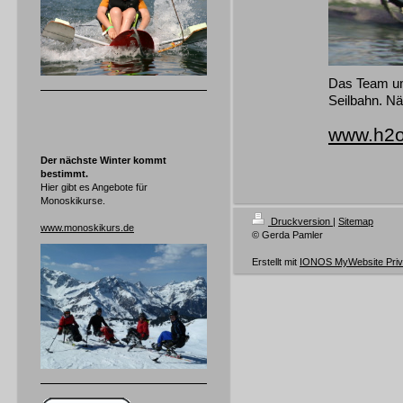
Das Team um
Seilbahn. Nä
www.h2o
Der nächste Winter kommt
bestimmt.
Hier gibt es Angebote für
Monoskikurse.
Druckversion
|
Sitemap
www.monoskikurs.de
© Gerda Pamler
Erstellt mit
IONOS MyWebsite Priv