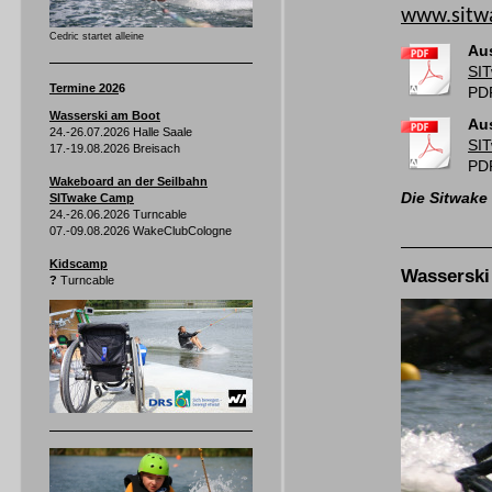
www.sitw
Cedric startet alleine
Aus
SI
Termine 202
6
PDF
Wasserski am Boot
Au
24.-26.07.2026 Halle Saale
SIT
17.-19.08.2026 Breisach
PDF
Wakeboard an der Seilbahn
Die Sitwake
SITwake Camp
24.-26.06.2026 Turncable
07.-09.08.2026 WakeClubCologne
Kidscamp
Wasserski
?
Turncable