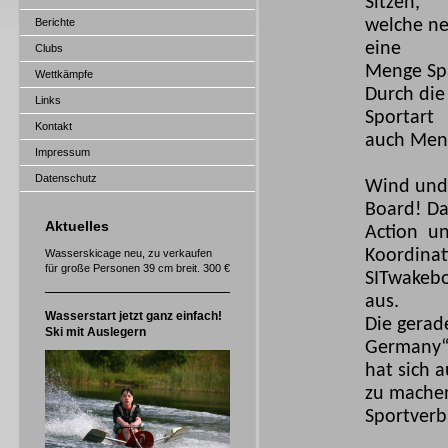
Sitzen,
Berichte
welche ne
eine
Clubs
Menge Spa
Wettkämpfe
Durch die 
Links
Sportart
Kontakt
auch Men
Impressum
Datenschutz
Wind und 
Board! Da
Aktuelles
Action 
Koordinat
Wasserskicage neu, zu verkaufen
für große Personen 39 cm breit. 300 €
SITwakeb
aus.
Wasserstart jetzt ganz einfach!
Die gerad
Ski mit Auslegern
Germany
hat sich 
zu machen
Sportverb