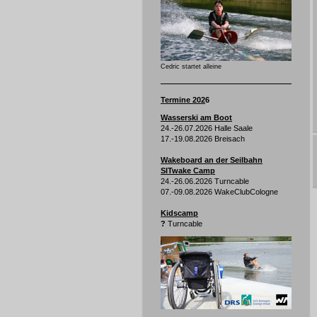
Cedric startet alleine
Termine 202
6
Wasserski am Boot
24.-26.07.2026 Halle Saale
17.-19.08.2026 Breisach
Wakeboard an der Seilbahn
SITwake Camp
24.-26.06.2026 Turncable
07.-09.08.2026 WakeClubCologne
Kidscamp
?
Turncable