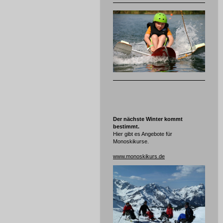
Der nächste Winter kommt
bestimmt.
Hier gibt es Angebote für
Monoskikurse.
www.monoskikurs.de