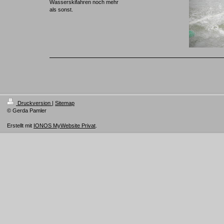
Wasserskifahren noch mehr
als sonst.
Druckversion
|
Sitemap
© Gerda Pamler
Erstellt mit
IONOS MyWebsite Privat
.