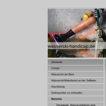
wasserski-handicap.de
Startseite
Camps
Wasserski am Boot
Wasserski/Wakeboard an der Seilbahn
Ausrüstung
Gebrauchtes zu verkaufen
Berichte
Tetraplegie. Wasserskifahren geht