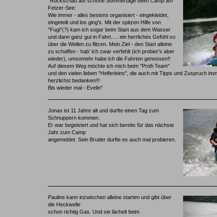
"Rückschau auf schöne Sommertage beim Camp am
Fetzer-See:
Wie immer - alles bestens organisiert - eingekleidet,
eingeteilt und los ging's. Mit der spitzen Hilfe von
"Fugi"(?) kam ich sogar beim Start aus dem Wasser
und dann ganz gut in Fahrt..... ein herrliches Gefühl so
über die Wellen zu flitzen. Mein Ziel - den Start alleine
zu schaffen - hab' ich zwar verfehlt (ich probier's aber
wieder), umsomehr habe ich die Fahrten genossen!!
Auf diesem Weg möchte ich mich beim "Profi-Team"
und den vielen lieben "Helferleins", die auch mit Tipps und Zuspruch imm
herzlichst bedanken!!!
Bis wieder mal - Evelin"
Jonas ist 11 Jahre alt und durfte einen Tag zum
Schnuppern kommen.
Er war begeistert und hat sich bereits für das nächste
Jahr zum Camp
angemeldet. Sein Bruder durfte es auch mal probieren.
Pauline kann inzwischen alleine starten und gibt über
die Heckwelle
schon richtig Gas. Und sie lächelt beim