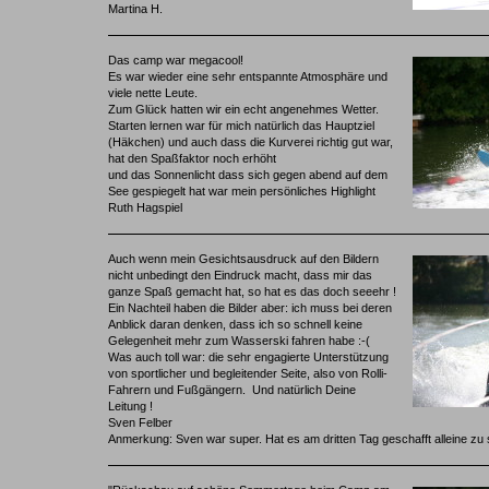
Martina H.
Das camp war megacool!
Es war wieder eine sehr entspannte Atmosphäre und
viele nette Leute.
Zum Glück hatten wir ein echt angenehmes Wetter.
Starten lernen war für mich natürlich das Hauptziel
(Häkchen) und auch dass die Kurverei richtig gut war,
hat den Spaßfaktor noch erhöht
und das Sonnenlicht dass sich gegen abend auf dem
See gespiegelt hat war mein persönliches Highlight
Ruth Hagspiel
Auch wenn mein Gesichtsausdruck auf den Bildern
nicht unbedingt den Eindruck macht, dass mir das
ganze Spaß gemacht hat, so hat es das doch seeehr !
Ein Nachteil haben die Bilder aber: ich muss bei deren
Anblick daran denken, dass ich so schnell keine
Gelegenheit mehr zum Wasserski fahren habe :-(
Was auch toll war: die sehr engagierte Unterstützung
von sportlicher und begleitender Seite, also von Rolli-
Fahrern und Fußgängern. Und natürlich Deine
Leitung !
Sven Felber
Anmerkung: Sven war super. Hat es am dritten Tag geschafft alleine zu 