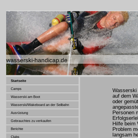
wasserski-handicap.de
Startseite
Camps
Wasserski 
auf dem Wa
Wasserski am Boot
oder gemütl
Wasserski/Wakeboard an der Seilbahn
angepasste
Personen m
Ausrüstung
Erfolgserle
Gebrauchtes zu verkaufen
Hilfe beim 
Problem me
Berichte
langsam he
Clubs