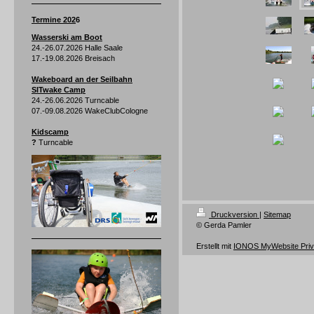
Termine 202
6
Wasserski am Boot
24.-26.07.2026 Halle Saale
17.-19.08.2026 Breisach
Wakeboard an der Seilbahn
SITwake Camp
24.-26.06.2026 Turncable
07.-09.08.2026 WakeClubCologne
Kidscamp
?
Turncable
Druckversion
|
Sitemap
© Gerda Pamler
Erstellt mit
IONOS MyWebsite Priv