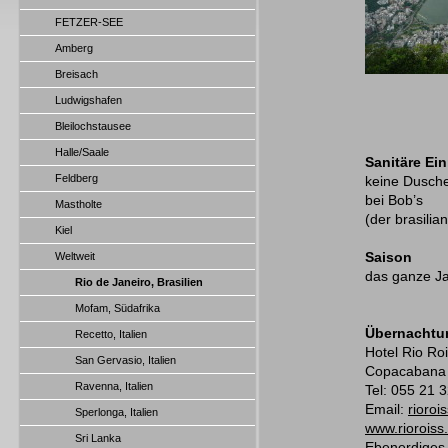
FETZER-SEE
Amberg
Breisach
Ludwigshafen
Bleilochstausee
Halle/Saale
Sanitäre Ei
Feldberg
keine Duschen
bei Bob’s
Mastholte
(der brasili
Kiel
Weltweit
Saison
das ganze Ja
Rio de Janeiro, Brasilien
Mofam, Südafrika
Übernachtu
Recetto, Italien
Hotel Rio Roi
San Gervasio, Italien
Copacabana 
Ravenna, Italien
Tel: 055 21 
Email:
rioroi
Sperlonga, Italien
www.rioroiss
Sri Lanka
Ebenerdiges