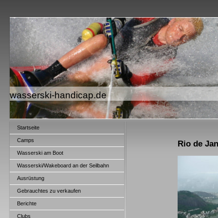
wasserski-handicap.de
Startseite
Camps
Rio de Jan
Wasserski am Boot
Wasserski/Wakeboard an der Seilbahn
Ausrüstung
Gebrauchtes zu verkaufen
Berichte
Clubs