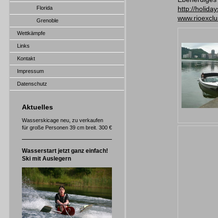
Florida
http://holida
www.rioexclu
Grenoble
Wettkämpfe
Links
Kontakt
Impressum
Datenschutz
Aktuelles
Wasserskicage neu, zu verkaufen
für große Personen 39 cm breit. 300 €
Wasserstart jetzt ganz einfach!
Ski mit Auslegern