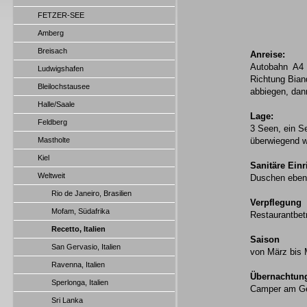
FETZER-SEE
Amberg
Breisach
Anreise:
Autobahn A4 M
Ludwigshafen
Richtung Bian
Bleilochstausee
abbiegen, dann
Halle/Saale
Lage:
Feldberg
3 Seen, ein S
Mastholte
überwiegend wi
Kiel
Sanitäre Ein
Weltweit
Duschen ebener
Rio de Janeiro, Brasilien
Verpflegung
Mofam, Südafrika
Restaurantbet
Recetto, Italien
Saison
San Gervasio, Italien
von März bis 
Ravenna, Italien
Übernachtun
Sperlonga, Italien
Camper am Ge
Sri Lanka