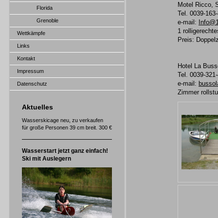
Motel Ricco, S
Florida
Tel. 0039-163
Grenoble
e-mail:
Info@1
1 rolligerech
Wettkämpfe
Preis: Doppel
Links
Kontakt
Hotel La Buss
Impressum
Tel. 0039-321
e-mail:
bussol
Datenschutz
Zimmer rollst
Aktuelles
Wasserskicage neu, zu verkaufen
für große Personen 39 cm breit. 300 €
Wasserstart jetzt ganz einfach!
Ski mit Auslegern